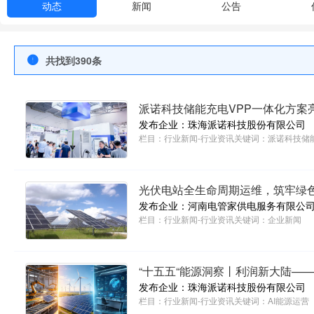
动态
新闻
公告
共找到390条
派诺科技储能充电VPP一体化方案亮相慕尼
地加速
发布企业：珠海派诺科技股份有限公司
栏目：
行业新闻-行业资讯
关键词：
派诺科技储
光伏电站全生命周期运维，筑牢绿
发布企业：河南电管家供电服务有限公
栏目：
行业新闻-行业资讯
关键词：
企业新闻
“十五五“能源洞察丨利润新大陆——
发布企业：珠海派诺科技股份有限公司
栏目：
行业新闻-行业资讯
关键词：
AI能源运营