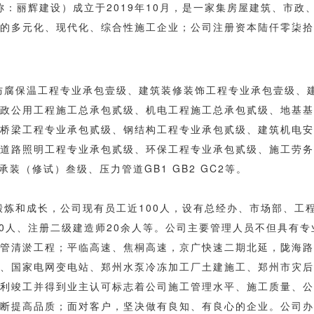
：丽辉建设）成立于2019年10月，是一家集房屋建筑、市政
的多元化、现代化、综合性施工企业；公司注册资本陆仟零柒拾
防腐保温工程专业承包壹级、建筑装修装饰工程专业承包壹级、
政公用工程施工总承包贰级、机电工程施工总承包贰级、地基基
桥梁工程专业承包贰级、钢结构工程专业承包贰级、建筑机电安
道路照明工程专业承包贰级、环保工程专业承包贰级、施工劳务
装（修试）叁级、压力管道GB1 GB2 GC2等。
锻炼和成长，公司现有员工近100人，设有总经办、市场部、工
10人、注册二级建造师20余人等。公司主要管理人员不但具有
管清淤工程；平临高速、焦桐高速，京广快速二期北延，陇海路
、国家电网变电站、郑州水泵冷冻加工厂土建施工、郑州市灾后
利竣工并得到业主认可标志着公司施工管理水平、施工质量、公
断提高品质；面对客户，坚决做有良知、有良心的企业。公司办