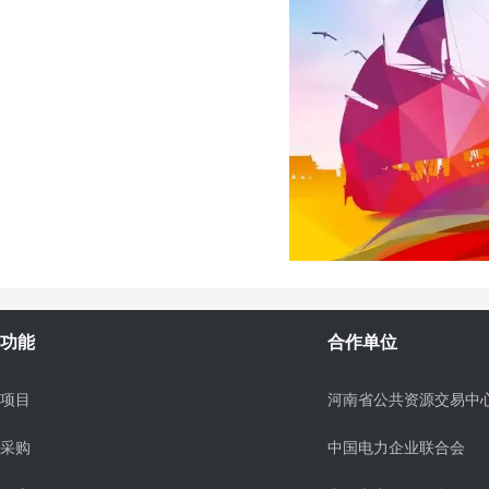
功能
合作单位
项目
河南省公共资源交易中
采购
中国电力企业联合会