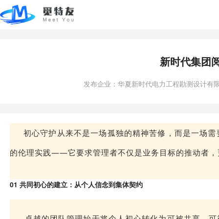
新时代集团
发布企业：华夏新时代电力工程勘测设计有
初心守护从来不是一场孤独的精神苦修，而是一场需
的伦理实践——它要求管理者不仅是业务目标的推动者，
0
1
共同初心的建立：从个人信念到集体契约
卓越的团队管理始于将个人初心转化为可被共享、可被