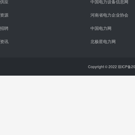
供应
中国电力设备信息网
资源
河南省电力企业协会
招聘
中国电力网
资讯
北极星电力网
Copyright © 2022 琼