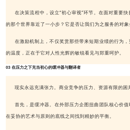
在决策流程中，设立“初心审视”环节。在面对重要抉
的那个世界靠近了一小步？它是否让我们为之服务的对象
在激励机制上，不仅奖赏那些带来短期业绩的行为，更
的温度，正在于它对人性光辉的敏锐看见与郑重呵护。
0
3
在压力之下充当初心的缓冲器与翻译者
现实永远充满张力。商业竞争的压力、资源有限的困局
首先，是缓冲器。在外部压力企图扭曲团队核心价值时
在妥协的艺术与原则的底线之间找到精妙的平衡。