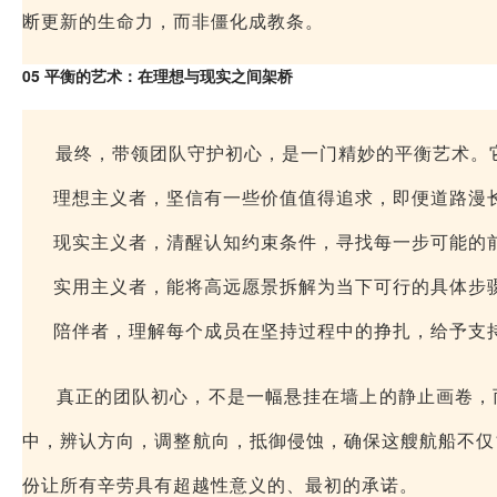
断更新的生命力，而非僵化成教条。
0
5
平衡的艺术：在理想与现实之间架桥
最终，带领团队守护初心，是一门精妙的平衡艺术。
理想主义者，坚信有一些价值值得追求，即便道路漫
现实主义者，清醒认知约束条件，寻找每一步可能的
实用主义者，能将高远愿景拆解为当下可行的具体步
陪伴者，理解每个成员在坚持过程中的挣扎，给予支
真正的团队初心，不是一幅悬挂在墙上的静止画卷，而
中，辨认方向，调整航向，抵御侵蚀，确保这艘航船不仅
份让所有辛劳具有超越性意义的、最初的承诺。