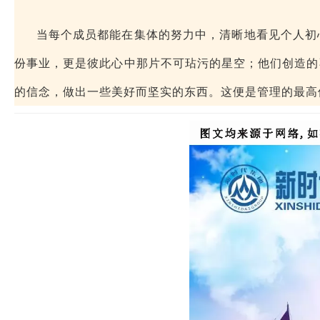
当每个成员都能在集体的努力中，清晰地看见个人初心
份事业，更是彼此心中那片不可玷污的星空；他们创造的
的信念，做出一些美好而坚实的东西。这便是管理的最高